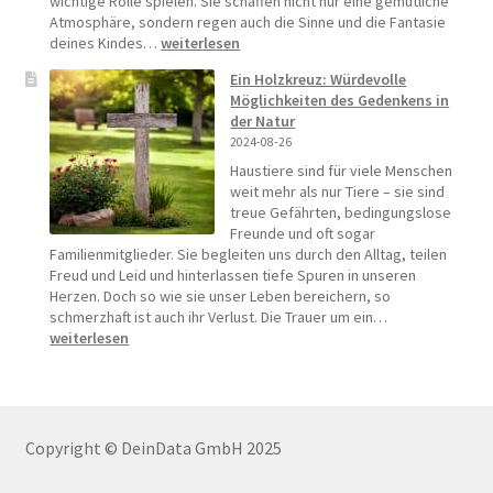
wichtige Rolle spielen. Sie schaffen nicht nur eine gemütliche
Atmosphäre, sondern regen auch die Sinne und die Fantasie
Persönliche
deines Kindes…
weiterlesen
Akzente
Ein Holzkreuz: Würdevolle
setzen:
Möglichkeiten des Gedenkens in
Dein
der Natur
selbstgestaltetes
2024-08-26
Baby-
Mobile
Haustiere sind für viele Menschen
weit mehr als nur Tiere – sie sind
treue Gefährten, bedingungslose
Freunde und oft sogar
Familienmitglieder. Sie begleiten uns durch den Alltag, teilen
Freud und Leid und hinterlassen tiefe Spuren in unseren
Herzen. Doch so wie sie unser Leben bereichern, so
Ein
schmerzhaft ist auch ihr Verlust. Die Trauer um ein…
Holzkreuz:
weiterlesen
Würdevolle
Möglichkeiten
des
Gedenkens
in
Copyright © DeinData GmbH 2025
der
Natur