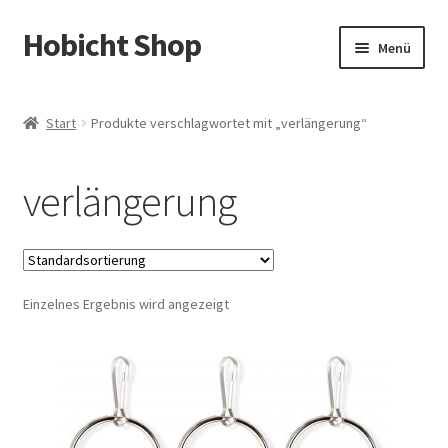
Hobicht Shop
Zur
Zum
Menü
Navigation
Inhalt
springen
springen
Shop
Start
Produkte verschlagwortet mit „verlängerung“
Kontakt
verlängerung
Einzelnes Ergebnis wird angezeigt