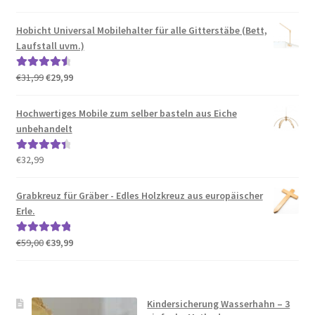
Preis
Preis
mit
4.50
war:
ist:
von 5
Hobicht Universal Mobilehalter für alle Gitterstäbe (Bett,
€41,99
€40,78.
Laufstall uvm.)
Ursprünglicher
Aktueller
€
31,99
€
29,99
Bewertet
Preis
Preis
mit
4.67
war:
ist:
von 5
Hochwertiges Mobile zum selber basteln aus Eiche
€31,99
€29,99.
unbehandelt
€
32,99
Bewertet
mit
4.50
von 5
Grabkreuz für Gräber - Edles Holzkreuz aus europäischer
Erle.
Ursprünglicher
Aktueller
€
59,00
€
39,99
Bewertet mit
Preis
Preis
5.00
von 5
war:
ist:
€59,00
€39,99.
Kindersicherung Wasserhahn – 3