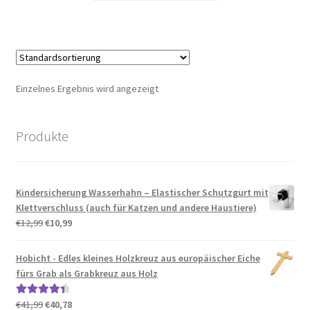
€12,99
€10,99.
Einzelnes Ergebnis wird angezeigt
Produkte
Kindersicherung Wasserhahn – Elastischer Schutzgurt mit
Klettverschluss (auch für Katzen und andere Haustiere)
Ursprünglicher
Aktueller
€
12,99
€
10,99
Preis
Preis
war:
ist:
Hobicht - Edles kleines Holzkreuz aus europäischer Eiche
€12,99
€10,99.
fürs Grab als Grabkreuz aus Holz
Ursprünglicher
Aktueller
€
41,99
€
40,78
Bewertet