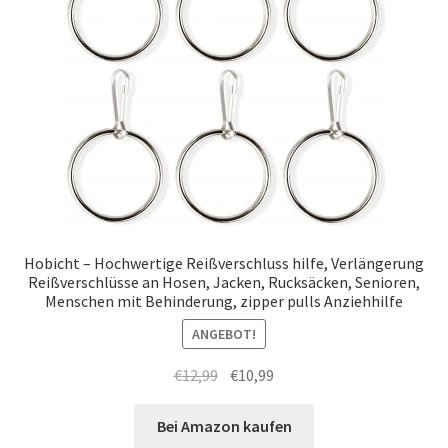
Hobicht – Hochwertige Reißverschluss hilfe, Verlängerung
Reißverschlüsse an Hosen, Jacken, Rucksäcken, Senioren,
Menschen mit Behinderung, zipper pulls Anziehhilfe
ANGEBOT!
Ursprünglicher
Aktueller
€
12,99
€
10,99
Preis
Preis
war:
ist:
Bei Amazon kaufen