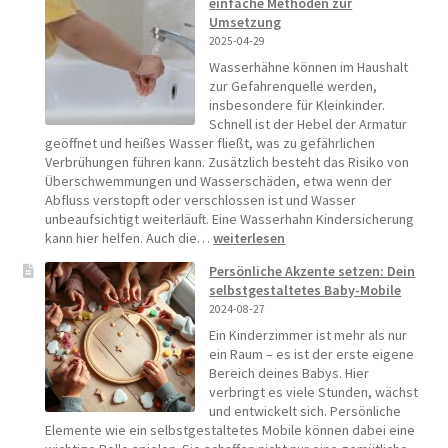
einfache Methoden zur
Umsetzung
2025-04-29
Wasserhähne können im Haushalt
zur Gefahrenquelle werden,
insbesondere für Kleinkinder.
Schnell ist der Hebel der Armatur
geöffnet und heißes Wasser fließt, was zu gefährlichen
Verbrühungen führen kann. Zusätzlich besteht das Risiko von
Überschwemmungen und Wasserschäden, etwa wenn der
Abfluss verstopft oder verschlossen ist und Wasser
unbeaufsichtigt weiterläuft. Eine Wasserhahn Kindersicherung
Kindersicherung
kann hier helfen. Auch die…
weiterlesen
Wasserhahn
Persönliche Akzente setzen: Dein
–
selbstgestaltetes Baby-Mobile
3
2024-08-27
einfache
Methoden
Ein Kinderzimmer ist mehr als nur
zur
ein Raum – es ist der erste eigene
Umsetzung
Bereich deines Babys. Hier
verbringt es viele Stunden, wächst
und entwickelt sich. Persönliche
Elemente wie ein selbstgestaltetes Mobile können dabei eine