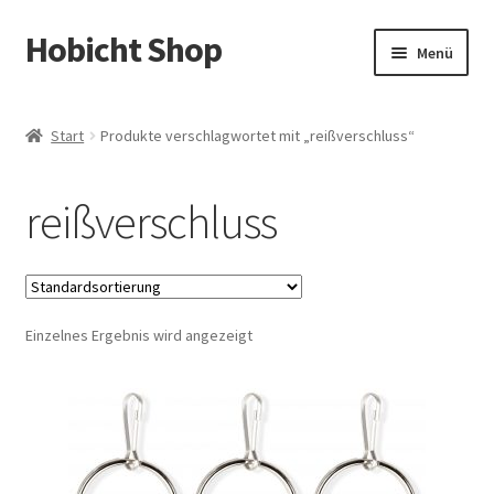
Hobicht Shop
Zur
Zum
Menü
Navigation
Inhalt
springen
springen
Shop
Start
Produkte verschlagwortet mit „reißverschluss“
Kontakt
reißverschluss
Einzelnes Ergebnis wird angezeigt