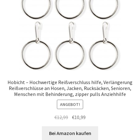
Hobicht – Hochwertige Reißverschluss hilfe, Verlängerung
Reißverschlüsse an Hosen, Jacken, Rucksäcken, Senioren,
Menschen mit Behinderung, zipper pulls Anziehhilfe
ANGEBOT!
Ursprünglicher
Aktueller
€
12,99
€
10,99
Preis
Preis
war:
ist:
Bei Amazon kaufen