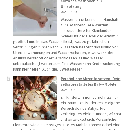
einfache Methoden zur
Umsetzung
2025-04-29
Wasserhähne können im Haushalt
zur Gefahrenquelle werden,
insbesondere für Kleinkinder.
Schnell ist der Hebel der Armatur
geöffnet und heißes Wasser fließt, was zu gefährlichen
Verbrühungen führen kann. Zusätzlich besteht das Risiko von
Überschwemmungen und Wasserschäden, etwa wenn der
Abfluss verstopft oder verschlossen ist und Wasser
unbeaufsichtigt weiterläuft. Eine Wasserhahn Kindersicherung
Kindersicherung
kann hier helfen. Auch die…
weiterlesen
Wasserhahn
Persönliche Akzente setzen: Dein
–
selbstgestaltetes Baby-Mobile
3
2024-08-27
einfache
Methoden
Ein Kinderzimmer ist mehr als nur
zur
ein Raum – es ist der erste eigene
Umsetzung
Bereich deines Babys. Hier
verbringt es viele Stunden, wächst
und entwickelt sich. Persönliche
Elemente wie ein selbstgestaltetes Mobile können dabei eine