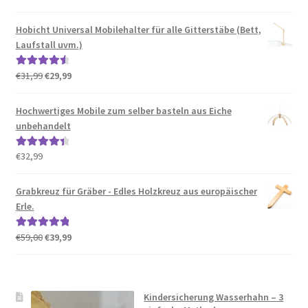
Preis
Preis
mit
4.50
war:
ist:
von 5
Hobicht Universal Mobilehalter für alle Gitterstäbe (Bett,
€41,99
€40,78.
Laufstall uvm.)
Ursprünglicher
Aktueller
€
31,99
€
29,99
Bewertet
Preis
Preis
mit
4.67
war:
ist:
von 5
Hochwertiges Mobile zum selber basteln aus Eiche
€31,99
€29,99.
unbehandelt
€
32,99
Bewertet
mit
4.50
von 5
Grabkreuz für Gräber - Edles Holzkreuz aus europäischer
Erle.
Ursprünglicher
Aktueller
€
59,00
€
39,99
Bewertet mit
Preis
Preis
5.00
von 5
war:
ist:
€59,00
€39,99.
Kindersicherung Wasserhahn – 3