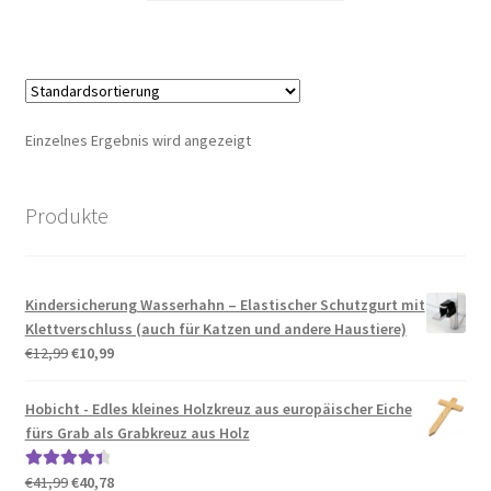
€12,99
€10,99.
Einzelnes Ergebnis wird angezeigt
Produkte
Kindersicherung Wasserhahn – Elastischer Schutzgurt mit
Klettverschluss (auch für Katzen und andere Haustiere)
Ursprünglicher
Aktueller
€
12,99
€
10,99
Preis
Preis
war:
ist:
Hobicht - Edles kleines Holzkreuz aus europäischer Eiche
€12,99
€10,99.
fürs Grab als Grabkreuz aus Holz
Ursprünglicher
Aktueller
€
41,99
€
40,78
Bewertet