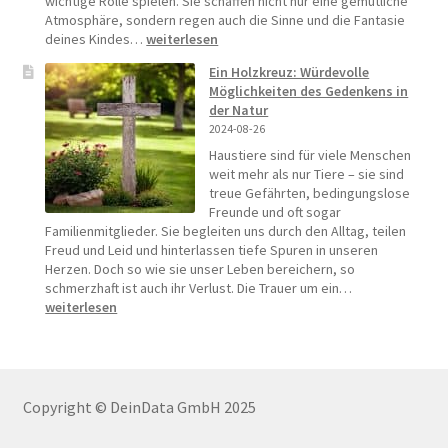
wichtige Rolle spielen. Sie schaffen nicht nur eine gemütliche
Atmosphäre, sondern regen auch die Sinne und die Fantasie
Persönliche
deines Kindes…
weiterlesen
Akzente
Ein Holzkreuz: Würdevolle
setzen:
Möglichkeiten des Gedenkens in
Dein
der Natur
selbstgestaltetes
2024-08-26
Baby-
Mobile
Haustiere sind für viele Menschen
weit mehr als nur Tiere – sie sind
treue Gefährten, bedingungslose
Freunde und oft sogar
Familienmitglieder. Sie begleiten uns durch den Alltag, teilen
Freud und Leid und hinterlassen tiefe Spuren in unseren
Herzen. Doch so wie sie unser Leben bereichern, so
Ein
schmerzhaft ist auch ihr Verlust. Die Trauer um ein…
Holzkreuz:
weiterlesen
Würdevolle
Möglichkeiten
des
Gedenkens
in
Copyright © DeinData GmbH 2025
der
Natur